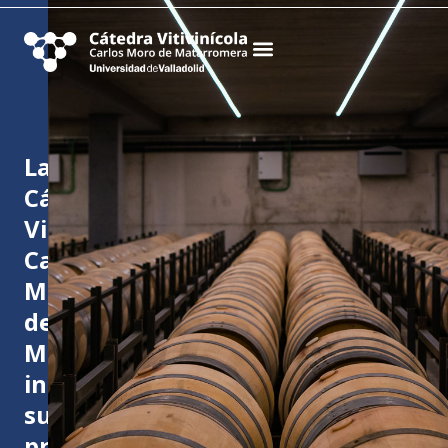
La
Cátedra
Vitivinícola
Carlos
Moro
de
Matarromera
inicia
su
primera