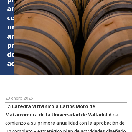
anualidad
con
un
ambicioso
programa
de
actividades
23 enero 2025
La
Cátedra Vitivinícola Carlos Moro de
Matarromera de la Universidad de Valladolid
da
comienzo a su primera anualidad con la aprobación de
un completo y estratégico plan de actividades diseñado